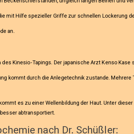
n Beckenschiefständen, ungleich langen Beinen und ve
ie mit Hilfe spezieller Griffe zur schnellen Lockerung 
de an.
m des Kinesio-Tapings. Der japanische Arzt Kenso Kase st
kung kommt durch die Anlegetechnik zustande. Mehrere
ommt es zu einer Wellenbildung der Haut. Unter dieser
besser abtransportiert.
iochemie nach Dr. Schüßler: