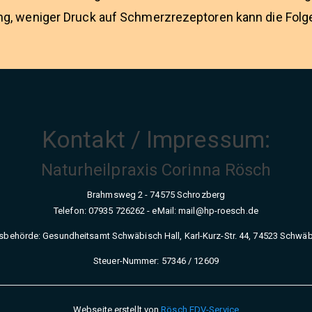
g, weniger Druck auf Schmerzrezeptoren kann die Folge
Kontakt / Impressum:
Naturheilpraxis Corinna Rösch
Brahmsweg 2 - 74575 Schrozberg
Telefon: 07935 726262 - eMail: mail@hp-roesch.de
sbehörde: Gesundheitsamt Schwäbisch Hall, Karl-Kurz-Str. 44, 74523 Schwäb
Steuer-Nummer: 57346 / 12609
Webseite erstellt von
Rösch EDV-Service